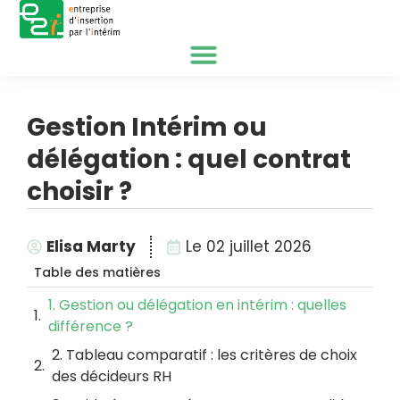
Accueil
Gestion Intérim ou
Entreprise
délégation : quel contrat
choisir ?
Intérimaire
Agences
Elisa Marty
Le
02 juillet 2026
Blog
Table des matières
À Propos
1. Gestion ou délégation en intérim : quelles
différence ?
S’inscrire
2. Tableau comparatif : les critères de choix
des décideurs RH
Nous Contacter