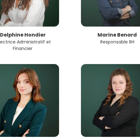
Delphine Hondier
Marine Benard
rectrice Administratif et
Responsable RH
Financier