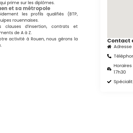
 qui prime sur les diplômes.
ouen et sa métropole
idement les profils qualifiés (BTP,
quipes rouennaises.
s clauses d’insertion, contrats et
ements de A à Z.
otre activité à Rouen, nous gérons la
Contact e
.
Adresse 
Téléphon
Horaires
17h30
Spécialit